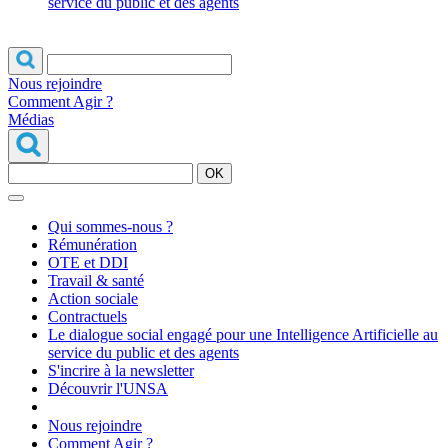
service du public et des agents
Nous rejoindre
Comment Agir ?
Médias
OK
Qui sommes-nous ?
Rémunération
OTE et DDI
Travail & santé
Action sociale
Contractuels
Le dialogue social engagé pour une Intelligence Artificielle au
service du public et des agents
S'incrire à la newsletter
Découvrir l'UNSA
Nous rejoindre
Comment Agir ?