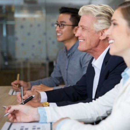
Qui
S'inscrire à
Découvrir
sommes-
la
l'UNSA
nous ?
newsletter
Rémunération
|
OTE et DDI
|
Travail & santé
|
Action sociale
|
Contractuels
|
Le dialogue social engagé pour une Intelligence Artificielle au