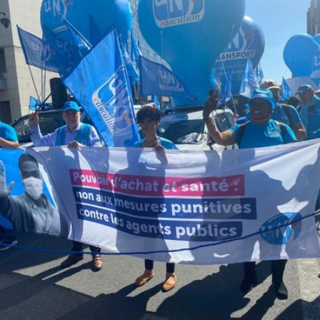
Qui
S'inscrire à
Découvrir
sommes-
la
l'UNSA
nous ?
newsletter
Rémunération
|
OTE et DDI
|
Travail & santé
|
Action sociale
|
Contractuels
|
Le dialogue social engagé pour une Intelligence Artificielle au