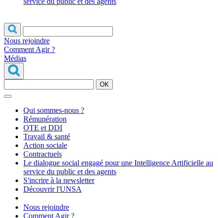
service du public et des agents
Nous rejoindre
Comment Agir ?
Médias
OK
Qui sommes-nous ?
Rémunération
OTE et DDI
Travail & santé
Action sociale
Contractuels
Le dialogue social engagé pour une Intelligence Artificielle au
service du public et des agents
S'incrire à la newsletter
Découvrir l'UNSA
Nous rejoindre
Comment Agir ?