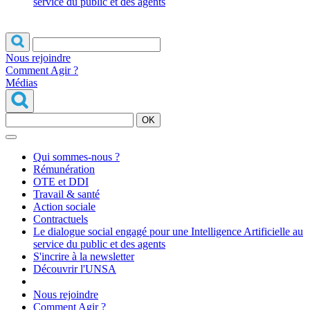
service du public et des agents
Nous rejoindre
Comment Agir ?
Médias
OK
Qui sommes-nous ?
Rémunération
OTE et DDI
Travail & santé
Action sociale
Contractuels
Le dialogue social engagé pour une Intelligence Artificielle au
service du public et des agents
S'incrire à la newsletter
Découvrir l'UNSA
Nous rejoindre
Comment Agir ?