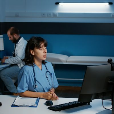
Qui
S'inscrire à
Découvrir
sommes-
la
l'UNSA
nous ?
newsletter
Rémunération
|
OTE et DDI
|
Travail & santé
|
Action sociale
|
Contractuels
|
Le dialogue social engagé pour une Intelligence Artificielle au