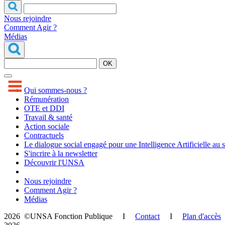
Nous rejoindre
Comment Agir ?
Médias
OK
Qui sommes-nous ?
Rémunération
OTE et DDI
Travail & santé
Action sociale
Contractuels
Le dialogue social engagé pour une Intelligence Artificielle au 
S'incrire à la newsletter
Découvrir l'UNSA
Nous rejoindre
Comment Agir ?
Médias
2026 ©UNSA Fonction Publique I
Contact
I
Plan d'accès