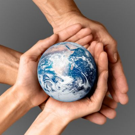
Qui
S'inscrire à
Découvrir
sommes-
la
l'UNSA
nous ?
newsletter
Rémunération
|
OTE et DDI
|
Travail & santé
|
Action sociale
|
Contractuels
|
Le dialogue social engagé pour une Intelligence Artificielle au