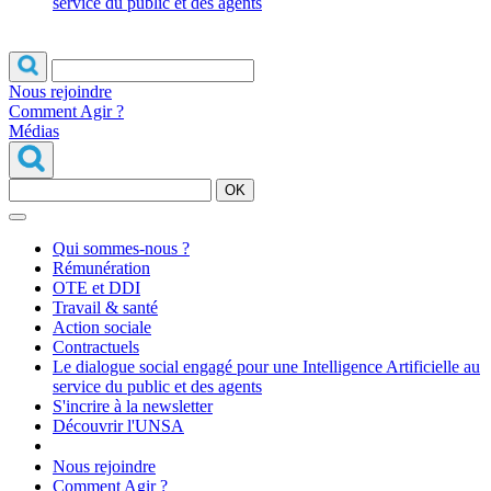
service du public et des agents
Nous rejoindre
Comment Agir ?
Médias
OK
Qui sommes-nous ?
Rémunération
OTE et DDI
Travail & santé
Action sociale
Contractuels
Le dialogue social engagé pour une Intelligence Artificielle au
service du public et des agents
S'incrire à la newsletter
Découvrir l'UNSA
Nous rejoindre
Comment Agir ?