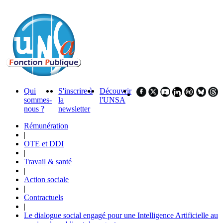
Qui
S'inscrire à
Découvrir
sommes-
la
l'UNSA
nous ?
newsletter
Rémunération
|
OTE et DDI
|
Travail & santé
|
Action sociale
|
Contractuels
|
Le dialogue social engagé pour une Intelligence Artificielle au