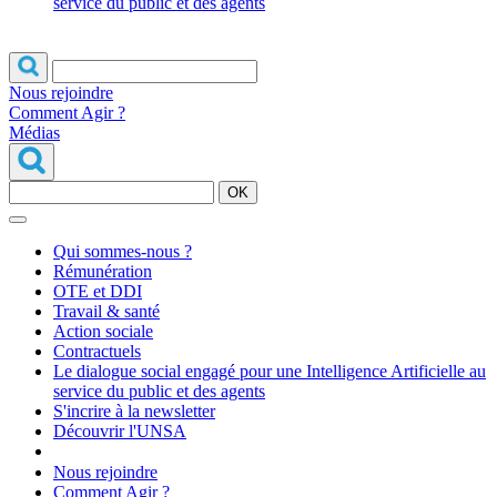
service du public et des agents
Nous rejoindre
Comment Agir ?
Médias
OK
Qui sommes-nous ?
Rémunération
OTE et DDI
Travail & santé
Action sociale
Contractuels
Le dialogue social engagé pour une Intelligence Artificielle au
service du public et des agents
S'incrire à la newsletter
Découvrir l'UNSA
Nous rejoindre
Comment Agir ?