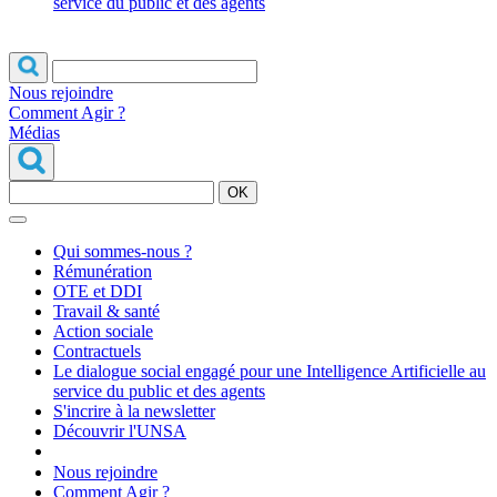
service du public et des agents
Nous rejoindre
Comment Agir ?
Médias
OK
Qui sommes-nous ?
Rémunération
OTE et DDI
Travail & santé
Action sociale
Contractuels
Le dialogue social engagé pour une Intelligence Artificielle au
service du public et des agents
S'incrire à la newsletter
Découvrir l'UNSA
Nous rejoindre
Comment Agir ?