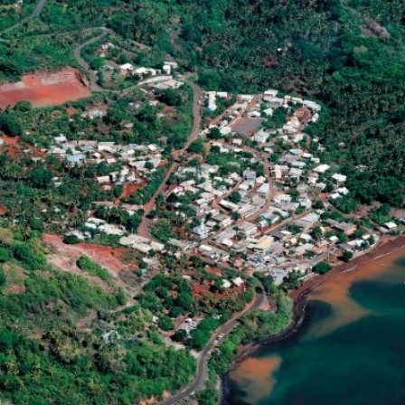
Qui
S'inscrire à
Découvrir
sommes-
la
l'UNSA
nous ?
newsletter
Rémunération
|
OTE et DDI
|
Travail & santé
|
Action sociale
|
Contractuels
|
Le dialogue social engagé pour une Intelligence Artificielle au