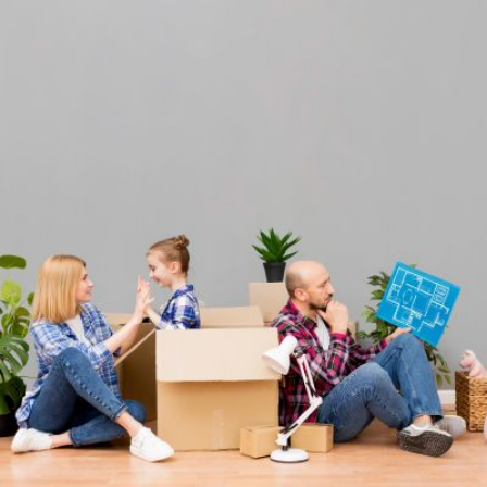
Qui
S'inscrire à
Découvrir
sommes-
la
l'UNSA
nous ?
newsletter
Rémunération
|
OTE et DDI
|
Travail & santé
|
Action sociale
|
Contractuels
|
Le dialogue social engagé pour une Intelligence Artificielle au