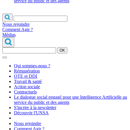
service du public et des agents
Nous rejoindre
Comment Agir ?
Médias
OK
Qui sommes-nous ?
Rémunération
OTE et DDI
Travail & santé
Action sociale
Contractuels
Le dialogue social engagé pour une Intelligence Artificielle au
service du public et des agents
S'incrire à la newsletter
Découvrir l'UNSA
Nous rejoindre
Comment Agir ?