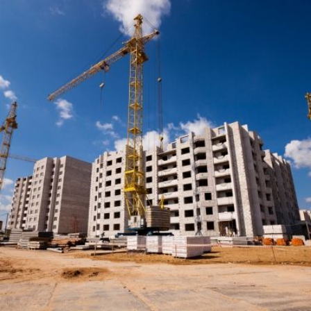
Qui
S'inscrire à
Découvrir
sommes-
la
l'UNSA
nous ?
newsletter
Rémunération
|
OTE et DDI
|
Travail & santé
|
Action sociale
|
Contractuels
|
Le dialogue social engagé pour une Intelligence Artificielle au