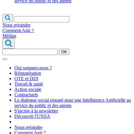
service du public et des agents
Nous rejoindre
Comment Agir ?
Médias
OK
Qui sommes-nous ?
Rémunération
OTE et DDI
Travail & santé
Action sociale
Contractuels
Le dialogue social engagé pour une Intelligence Artificielle au
service du public et des agents
S'incrire à la newsletter
Découvrir l'UNSA
Nous rejoindre
Comment Agir ?