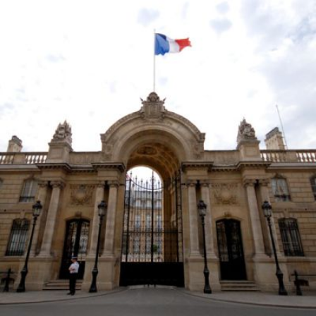
Qui
S'inscrire à
Découvrir
sommes-
la
l'UNSA
nous ?
newsletter
Rémunération
|
OTE et DDI
|
Travail & santé
|
Action sociale
|
Contractuels
|
Le dialogue social engagé pour une Intelligence Artificielle au