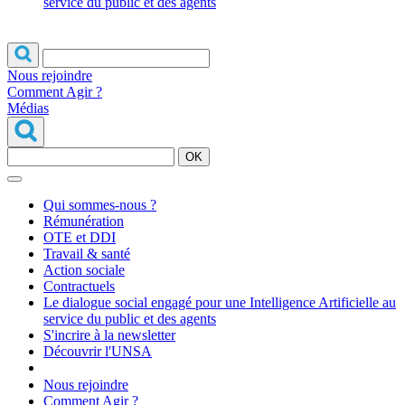
service du public et des agents
Nous rejoindre
Comment Agir ?
Médias
OK
Qui sommes-nous ?
Rémunération
OTE et DDI
Travail & santé
Action sociale
Contractuels
Le dialogue social engagé pour une Intelligence Artificielle au
service du public et des agents
S'incrire à la newsletter
Découvrir l'UNSA
Nous rejoindre
Comment Agir ?