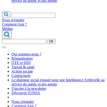
service du public et des agents
Nous rejoindre
Comment Agir ?
Médias
OK
Qui sommes-nous ?
Rémunération
OTE et DDI
Travail & santé
Action sociale
Contractuels
Le dialogue social engagé pour une Intelligence Artificielle au
service du public et des agents
S'incrire à la newsletter
Découvrir l'UNSA
Nous rejoindre
Comment Agir ?