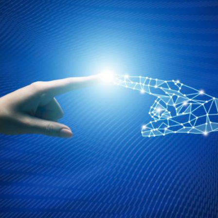
Qui
S'inscrire à
Découvrir
sommes-
la
l'UNSA
nous ?
newsletter
Rémunération
|
OTE et DDI
|
Travail & santé
|
Action sociale
|
Contractuels
|
Le dialogue social engagé pour une Intelligence Artificielle au