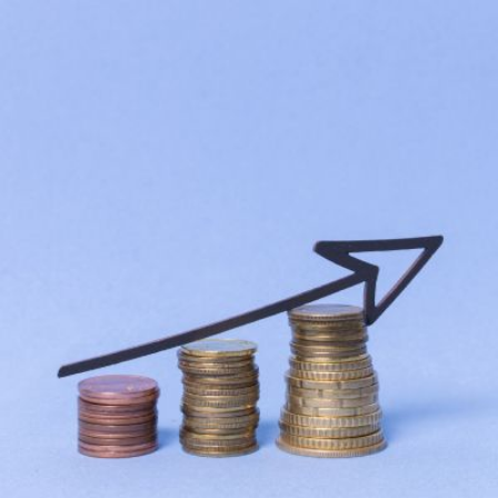
Qui
S'inscrire à
Découvrir
sommes-
la
l'UNSA
nous ?
newsletter
Rémunération
|
OTE et DDI
|
Travail & santé
|
Action sociale
|
Contractuels
|
Le dialogue social engagé pour une Intelligence Artificielle au