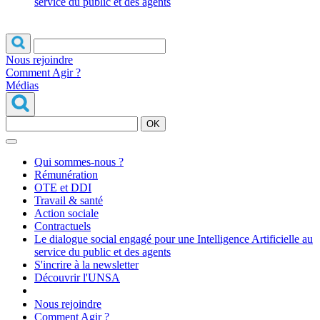
service du public et des agents
Nous rejoindre
Comment Agir ?
Médias
OK
Qui sommes-nous ?
Rémunération
OTE et DDI
Travail & santé
Action sociale
Contractuels
Le dialogue social engagé pour une Intelligence Artificielle au
service du public et des agents
S'incrire à la newsletter
Découvrir l'UNSA
Nous rejoindre
Comment Agir ?