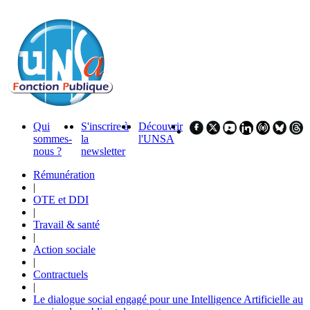
Qui
S'inscrire à
Découvrir
sommes-
la
l'UNSA
nous ?
newsletter
Rémunération
|
OTE et DDI
|
Travail & santé
|
Action sociale
|
Contractuels
|
Le dialogue social engagé pour une Intelligence Artificielle au