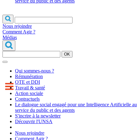
service du public et des agents
Nous rejoindre
Comment Agir ?
Médias
OK
Qui sommes-nous ?
Rémunération
OTE et DDI
Travail & santé
Action sociale
Contractuels
Le dialogue social engagé pour une Intelligence Artificielle au
service du public et des agents
S'incrire à la newsletter
Découvrir l'UNSA
Nous rejoindre
Comment Agir ?