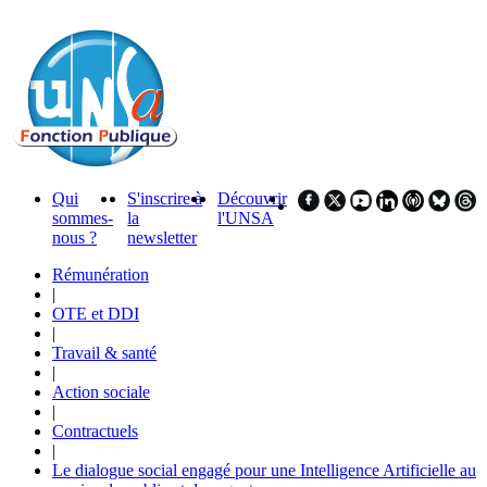
Qui
S'inscrire à
Découvrir
sommes-
la
l'UNSA
nous ?
newsletter
Rémunération
|
OTE et DDI
|
Travail & santé
|
Action sociale
|
Contractuels
|
Le dialogue social engagé pour une Intelligence Artificielle au