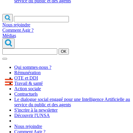
service du public et des agents
Nous rejoindre
Comment Agir ?
Médias
OK
Qui sommes-nous ?
Rémunération
OTE et DDI
Travail & santé
Action sociale
Contractuels
Le dialogue social engagé pour une Intelligence Artificielle au
service du public et des agents
S'incrire à la newsletter
Découvrir l'UNSA
Nous rejoindre
Comment Agir ?