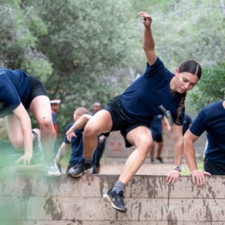
Qui
S'inscrire à
Découvrir
sommes-
la
l'UNSA
nous ?
newsletter
Rémunération
|
OTE et DDI
|
Travail & santé
|
Action sociale
|
Contractuels
|
Le dialogue social engagé pour une Intelligence Artificielle au