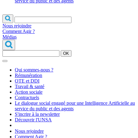
service du public et des agents
Nous rejoindre
Comment Agir ?
Médias
OK
Qui sommes-nous ?
Rémunération
OTE et DDI
Travail & santé
Action sociale
Contractuels
Le dialogue social engagé pour une Intelligence Artificielle au
service du public et des agents
S'incrire à la newsletter
Découvrir l'UNSA
Nous rejoindre
Comment Agir ?