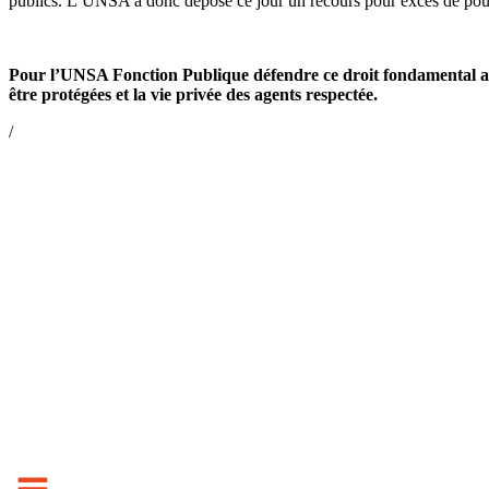
publics. L’UNSA a donc déposé ce jour un recours pour excès de pouvoi
Pour l’UNSA Fonction Publique défendre ce droit fondamental au
être protégées et la vie privée des agents respectée.
/