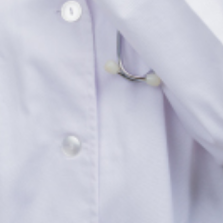
ivée des fonctionnaires : une que
our protéger la confidentialité des données 
 7 de l’ordonnance n°2020-1447 du 25 novembre 2020, prise en applicati
ique, n’offrent pas des garanties suffisantes pour préserver le respect d
tration à se faire communiquer, sur leur demande, des éléments du dossier
pourtant très personnels n’est prévu par le texte. Les agents qui pour
gnements médicaux pourront être communiqués aux services administratif