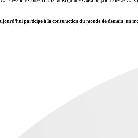
r devant le Conseil d’Etat ainsi qu’une Question prioritaire de constit
jourd’hui participe à la construction du monde de demain, un mon