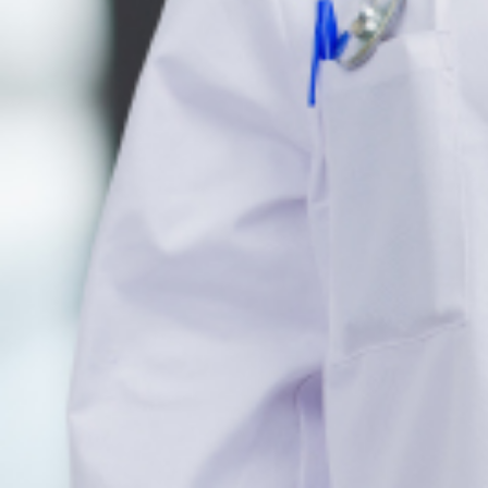
Le droit au respect de la vie pr
L’UNSA Fonction Publique agit en justice p
publics.
Pour l’UNSA Fonction publique le contenu et la rédaction de l’article
diverses mesures en matière de santé et de famille dans la fonction publ
En effet, l’article 7 de l’ordonnance autorise les agents de l’adminis
donner leur consentement, et sans l’intervention d’un médecin.
De plus, aucun contrôle de ces demandes de communication d’éléments 
l’ordonnance qui dispose seulement que les pièces médicales ou rensei
appartient ».