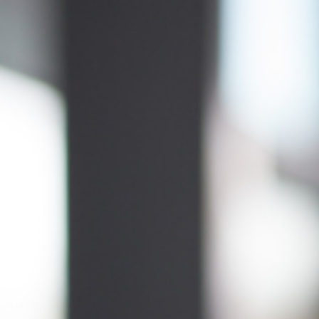
Qui sommes-nous ?
S'inscrire à la newsletter
Découvrir l'UN
Rémunération
|
OTE et DDI
|
Travail & santé
|
Action sociale
|
Contractuels
|
Le dialogue social engagé pour une Intelligence Artificielle au 