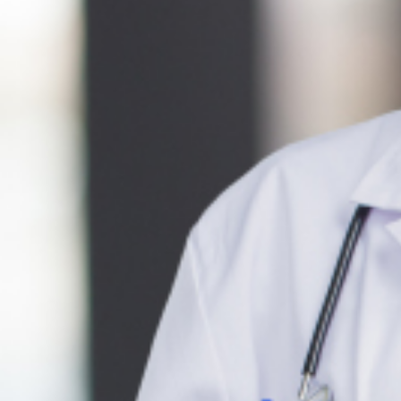
Nous rejoindre
Comment Agir ?
Médias
OK
Qui sommes-nous ?
Rémunération
OTE et DDI
Travail & santé
Action sociale
Contractuels
Le dialogue social engagé pour une Intelligence Artificielle au 
S'incrire à la newsletter
Découvrir l'UNSA
Nous rejoindre
Comment Agir ?
Médias
26 janvier 2021 / Temps de lecture : 1 min /
Imprimer cet article