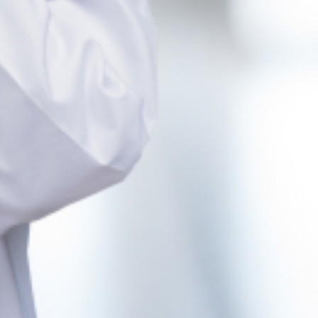
stion de principe pour l’UNSA
médicales et personnelles des agents
on de la loi de transformation de la fonction publique et portant
e la vie privée des fonctionnaires.
 médical des agents sans que ceux-ci n’en soient informés, n’aient à
ront faire ces demandes ne sont pas précisément désignés dans
s placés auprès de l’autorité à laquelle le pouvoir de décision