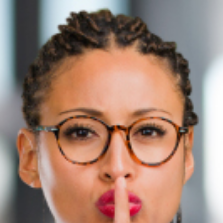
SA
service du public et des agents