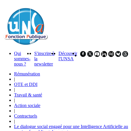
Qui
S'inscrire à
Découvrir
sommes-
la
l'UNSA
nous ?
newsletter
Rémunération
|
OTE et DDI
|
Travail & santé
|
Action sociale
|
Contractuels
|
Le dialogue social engagé pour une Intelligence Artificielle au