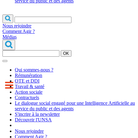
service du public et des agents
Nous rejoindre
Comment Agir ?
Médias
OK
Qui sommes-nous ?
Rémunération
OTE et DDI
Travail & santé
Action sociale
Contractuels
Le dialogue social engagé pour une Intelligence Artificielle au
service du public et des agents
S'incrire à la newsletter
Découvrir l'UNSA
Nous rejoindre
Comment Agir ?