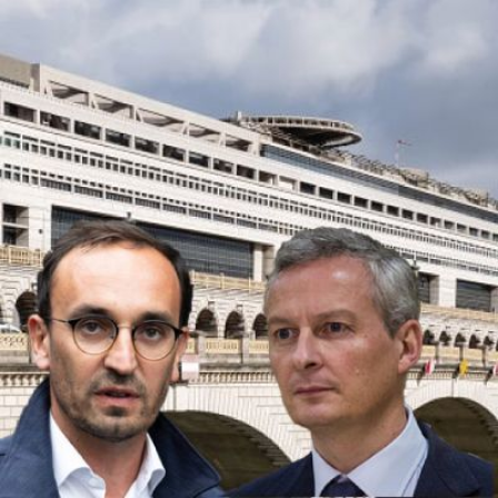
Qui
S'inscrire à
Découvrir
sommes-
la
l'UNSA
nous ?
newsletter
Rémunération
|
OTE et DDI
|
Travail & santé
|
Action sociale
|
Contractuels
|
Le dialogue social engagé pour une Intelligence Artificielle au