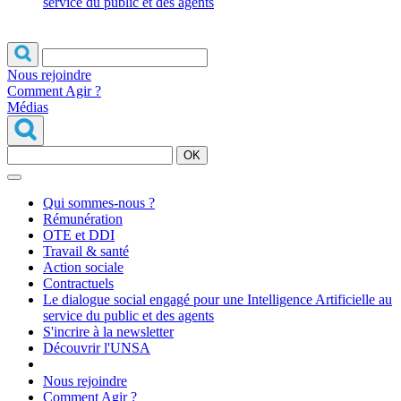
service du public et des agents
Nous rejoindre
Comment Agir ?
Médias
OK
Qui sommes-nous ?
Rémunération
OTE et DDI
Travail & santé
Action sociale
Contractuels
Le dialogue social engagé pour une Intelligence Artificielle au
service du public et des agents
S'incrire à la newsletter
Découvrir l'UNSA
Nous rejoindre
Comment Agir ?