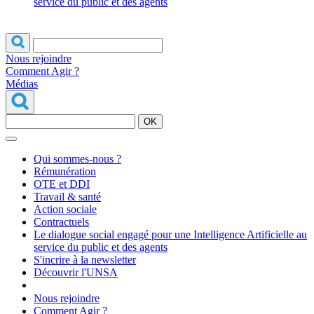
service du public et des agents
Nous rejoindre
Comment Agir ?
Médias
OK
Qui sommes-nous ?
Rémunération
OTE et DDI
Travail & santé
Action sociale
Contractuels
Le dialogue social engagé pour une Intelligence Artificielle au
service du public et des agents
S'incrire à la newsletter
Découvrir l'UNSA
Nous rejoindre
Comment Agir ?