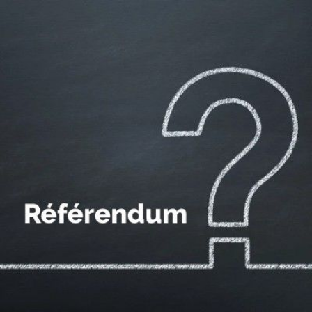
Qui
S'inscrire à
Découvrir
sommes-
la
l'UNSA
nous ?
newsletter
Rémunération
|
OTE et DDI
|
Travail & santé
|
Action sociale
|
Contractuels
|
Le dialogue social engagé pour une Intelligence Artificielle au