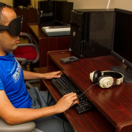
Qui
S'inscrire à
Découvrir
sommes-
la
l'UNSA
nous ?
newsletter
Rémunération
|
OTE et DDI
|
Travail & santé
|
Action sociale
|
Contractuels
|
Le dialogue social engagé pour une Intelligence Artificielle au