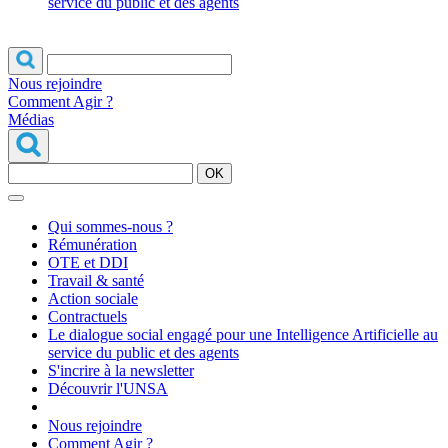
service du public et des agents
Nous rejoindre
Comment Agir ?
Médias
OK
Qui sommes-nous ?
Rémunération
OTE et DDI
Travail & santé
Action sociale
Contractuels
Le dialogue social engagé pour une Intelligence Artificielle au
service du public et des agents
S'incrire à la newsletter
Découvrir l'UNSA
Nous rejoindre
Comment Agir ?