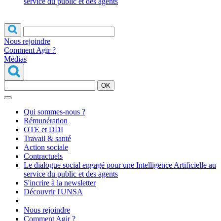
service du public et des agents
Nous rejoindre
Comment Agir ?
Médias
OK
Qui sommes-nous ?
Rémunération
OTE et DDI
Travail & santé
Action sociale
Contractuels
Le dialogue social engagé pour une Intelligence Artificielle au
service du public et des agents
S'incrire à la newsletter
Découvrir l'UNSA
Nous rejoindre
Comment Agir ?