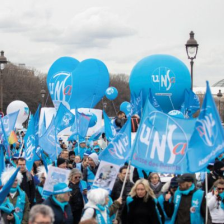
Qui
S'inscrire à
Découvrir
sommes-
la
l'UNSA
nous ?
newsletter
Rémunération
|
OTE et DDI
|
Travail & santé
|
Action sociale
|
Contractuels
|
Le dialogue social engagé pour une Intelligence Artificielle au