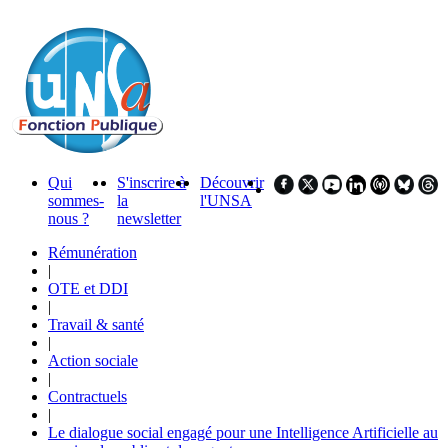
Qui
S'inscrire à
Découvrir
sommes-
la
l'UNSA
nous ?
newsletter
Rémunération
|
OTE et DDI
|
Travail & santé
|
Action sociale
|
Contractuels
|
Le dialogue social engagé pour une Intelligence Artificielle au