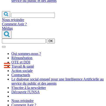
service du public et des agents
Nous rejoindre
Comment Agir ?
Médias
OK
Qui sommes-nous ?
Rémunération
OTE et DDI
Travail & santé
Action sociale
Contractuels
Le dialogue social engagé pour une Intelligence Artificielle au
service du public et des agents
S'incrire à la newsletter
Découvrir l'UNSA
Nous rejoindre
Comment Agir ?