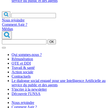
service du public et des agents
Nous rejoindre
Comment Agir ?
Médias
OK
Qui sommes-nous ?
Rémunération
OTE et DDI
Travail & santé
Action sociale
Contractuels
Le dialogue social engagé pour une Intelligence Artificielle au
service du public et des agents
S'incrire à la newsletter
Découvrir l'UNSA
Nous rejoindre
Comment Agir ?