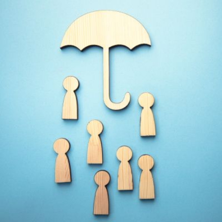
Qui
S'inscrire à
Découvrir
sommes-
la
l'UNSA
nous ?
newsletter
Rémunération
|
OTE et DDI
|
Travail & santé
|
Action sociale
|
Contractuels
|
Le dialogue social engagé pour une Intelligence Artificielle au