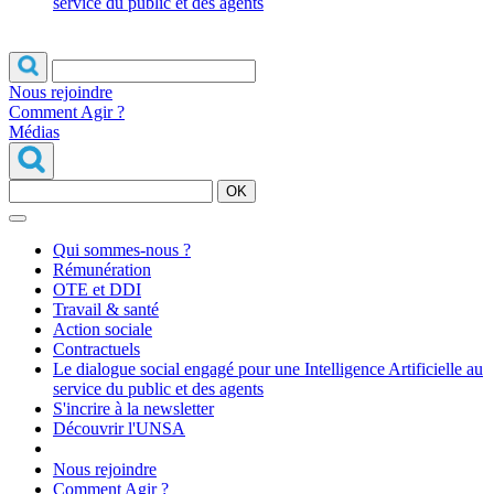
service du public et des agents
Nous rejoindre
Comment Agir ?
Médias
OK
Qui sommes-nous ?
Rémunération
OTE et DDI
Travail & santé
Action sociale
Contractuels
Le dialogue social engagé pour une Intelligence Artificielle au
service du public et des agents
S'incrire à la newsletter
Découvrir l'UNSA
Nous rejoindre
Comment Agir ?