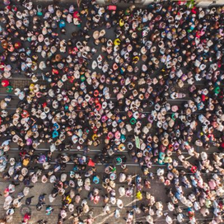
Qui
S'inscrire à
Découvrir
sommes-
la
l'UNSA
nous ?
newsletter
Rémunération
|
OTE et DDI
|
Travail & santé
|
Action sociale
|
Contractuels
|
Le dialogue social engagé pour une Intelligence Artificielle au