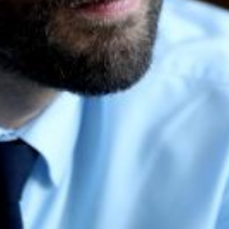
des exigences salariales
 février 2024 par Stanislas Guerini, minist
’avait laissé début janvier. Il a confirmé qu’une loi fonction publique v
tions possibles dans la structure de la rémunération.
 vie et les conditions de travail (QVCT), intégrant notamment la question
 la fonction publique, dont les premières réunions pourraient se tenir av
eusement, l’année 2024 !
 revalorisation du point d’indice, des grilles, des carrières, des régimes i