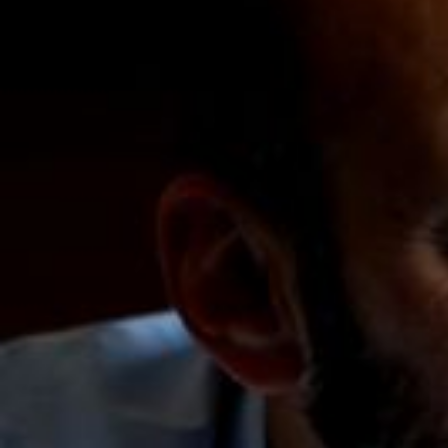
Nous rejoindre
Comment Agir ?
Médias
OK
Qui sommes-nous ?
Rémunération
OTE et DDI
Travail & santé
Action sociale
Contractuels
Le dialogue social engagé pour une Intelligence Artificielle au 
S'incrire à la newsletter
Découvrir l'UNSA
Nous rejoindre
Comment Agir ?
Médias
15 février 2024 / Temps de lecture : 1 min /
Imprimer cet article