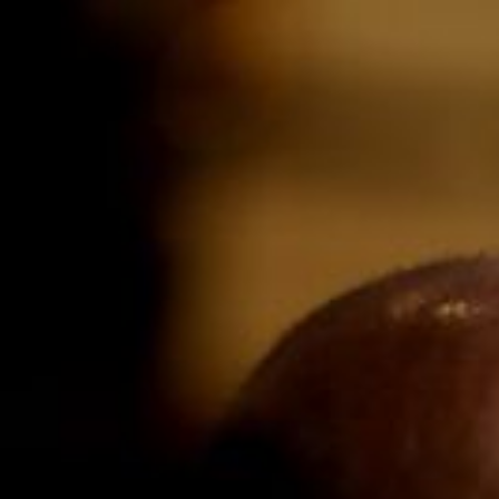
Qui sommes-nous ?
S'inscrire à la newsletter
Découvrir l'UN
Rémunération
|
OTE et DDI
|
Travail & santé
|
Action sociale
|
Contractuels
|
Le dialogue social engagé pour une Intelligence Artificielle au 