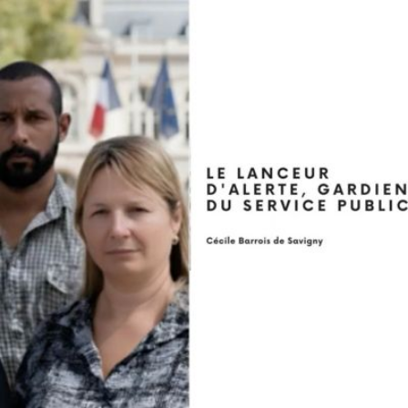
Qui
S'inscrire à
Découvrir
sommes-
la
l'UNSA
nous ?
newsletter
Rémunération
|
OTE et DDI
|
Travail & santé
|
Action sociale
|
Contractuels
|
Le dialogue social engagé pour une Intelligence Artificielle au