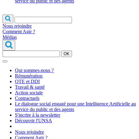
service du public et des agents
Nous rejoindre
Comment Agir ?
Médias
OK
Qui sommes-nous ?
Rémunération
OTE et DDI
Travail & santé
Action sociale
Contractuels
Le dialogue social engagé pour une Intelligence Artificielle au
service du public et des agents
S'incrire à la newsletter
Découvrir l'UNSA
Nous rejoindre
Comment Agir ?