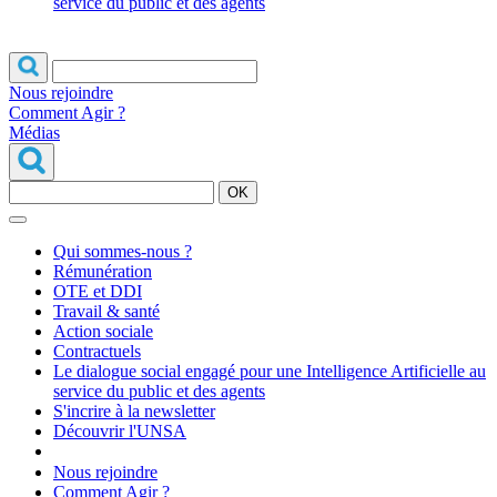
service du public et des agents
Nous rejoindre
Comment Agir ?
Médias
OK
Qui sommes-nous ?
Rémunération
OTE et DDI
Travail & santé
Action sociale
Contractuels
Le dialogue social engagé pour une Intelligence Artificielle au
service du public et des agents
S'incrire à la newsletter
Découvrir l'UNSA
Nous rejoindre
Comment Agir ?