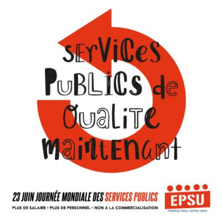
Qui
S'inscrire à
Découvrir
sommes-
la
l'UNSA
nous ?
newsletter
Rémunération
|
OTE et DDI
|
Travail & santé
|
Action sociale
|
Contractuels
|
Le dialogue social engagé pour une Intelligence Artificielle au