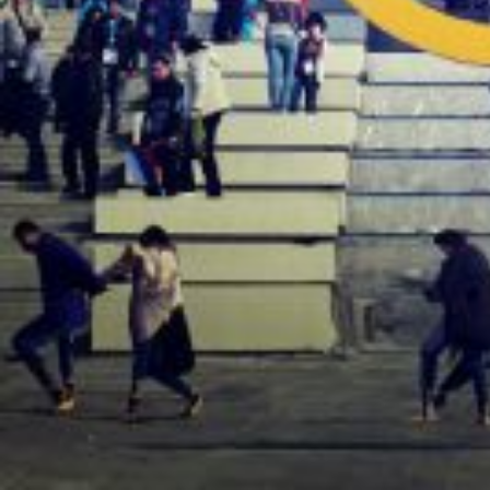
Jeux olympiques et paralympique
La DGAFP a apporté le 18 avril des inform
L’UNSA Fonction publique a souligné la diff
Accréditation des agents de l’État :
Les demandes d'accréditation, estimées à 2000, devaient être faites ava
va travailler sur son lieu habituel ne sera obligé d’obtenir une accrédit