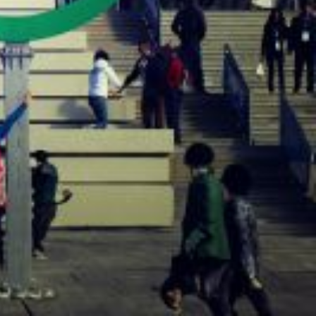
aires avant la ligne de départ
des Jeux olympiques et paralympiques.
gents.
spécifique aux agents de l’État a été établie. Aucun fonctionnaire qui
es des jeux, il devra avoir une accréditation individuelle.