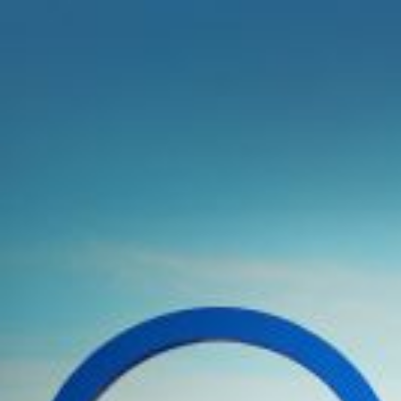
Qui sommes-nous ?
S'inscrire à la newsletter
Découvrir l'UN
Rémunération
|
OTE et DDI
|
Travail & santé
|
Action sociale
|
Contractuels
|
Le dialogue social engagé pour une Intelligence Artificielle au 