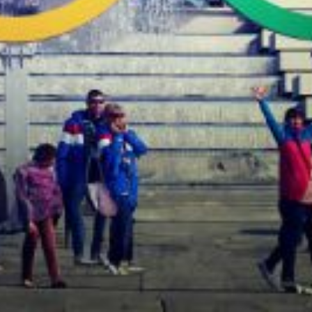
s : des informations complément
ations complémentaires sur l'organisation 
iculté du dialogue social au plus près des a
nt le 26 avril pour être disponibles début juin. Une doctrine collective 
ation individuelle. Si en revanche, il doit exercer une mission sur les sit