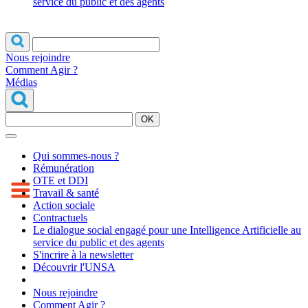
service du public et des agents
Nous rejoindre
Comment Agir ?
Médias
OK
Qui sommes-nous ?
Rémunération
OTE et DDI
Travail & santé
Action sociale
Contractuels
Le dialogue social engagé pour une Intelligence Artificielle au
service du public et des agents
S'incrire à la newsletter
Découvrir l'UNSA
Nous rejoindre
Comment Agir ?