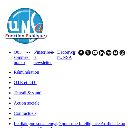
Qui
S'inscrire à
Découvrir
sommes-
la
l'UNSA
nous ?
newsletter
Rémunération
|
OTE et DDI
|
Travail & santé
|
Action sociale
|
Contractuels
|
Le dialogue social engagé pour une Intelligence Artificielle au