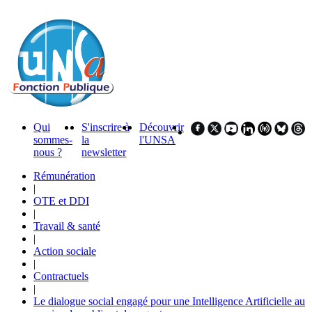
Qui
S'inscrire à
Découvrir
sommes-
la
l'UNSA
nous ?
newsletter
Rémunération
|
OTE et DDI
|
Travail & santé
|
Action sociale
|
Contractuels
|
Le dialogue social engagé pour une Intelligence Artificielle au