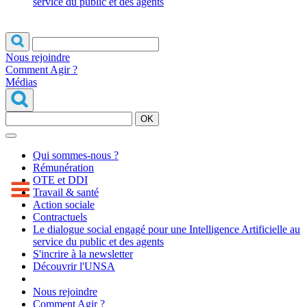
service du public et des agents
Nous rejoindre
Comment Agir ?
Médias
OK
Qui sommes-nous ?
Rémunération
OTE et DDI
Travail & santé
Action sociale
Contractuels
Le dialogue social engagé pour une Intelligence Artificielle au
service du public et des agents
S'incrire à la newsletter
Découvrir l'UNSA
Nous rejoindre
Comment Agir ?