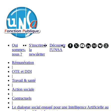
Qui
S'inscrire à
Découvrir
sommes-
la
l'UNSA
nous ?
newsletter
Rémunération
|
OTE et DDI
|
Travail & santé
|
Action sociale
|
Contractuels
|
Le dialogue social engagé pour une Intelligence Artificielle au