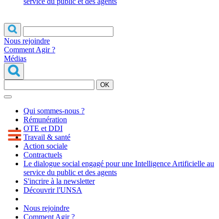
service du public et des agents
Nous rejoindre
Comment Agir ?
Médias
OK
Qui sommes-nous ?
Rémunération
OTE et DDI
Travail & santé
Action sociale
Contractuels
Le dialogue social engagé pour une Intelligence Artificielle au
service du public et des agents
S'incrire à la newsletter
Découvrir l'UNSA
Nous rejoindre
Comment Agir ?