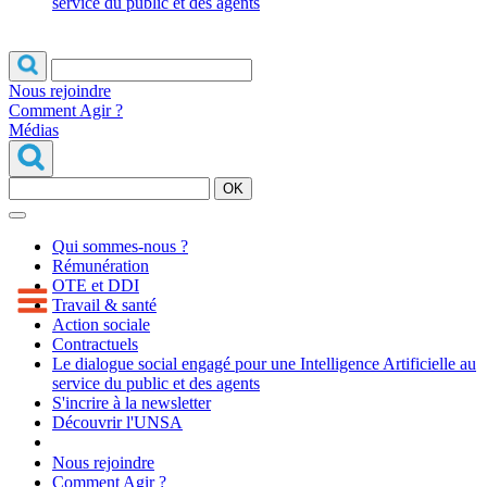
service du public et des agents
Nous rejoindre
Comment Agir ?
Médias
OK
Qui sommes-nous ?
Rémunération
OTE et DDI
Travail & santé
Action sociale
Contractuels
Le dialogue social engagé pour une Intelligence Artificielle au
service du public et des agents
S'incrire à la newsletter
Découvrir l'UNSA
Nous rejoindre
Comment Agir ?