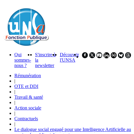
Qui
S'inscrire à
Découvrir
sommes-
la
l'UNSA
nous ?
newsletter
Rémunération
|
OTE et DDI
|
Travail & santé
|
Action sociale
|
Contractuels
|
Le dialogue social engagé pour une Intelligence Artificielle au