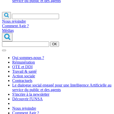
service du public et des agents
Nous rejoindre
Comment Agir ?
Médias
OK
Qui sommes-nous ?
Rémunération
OTE et DDI
Travail & santé
Action sociale
Contractuels
Le dialogue social engagé pour une Intelligence Artificielle au
service du public et des agents
S'incrire à la newsletter
Découvrir l'UNSA
Nous rejoindre
Comment Agir ?