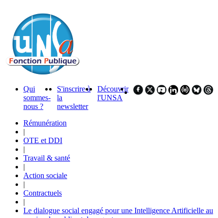
Qui
S'inscrire à
Découvrir
sommes-
la
l'UNSA
nous ?
newsletter
Rémunération
|
OTE et DDI
|
Travail & santé
|
Action sociale
|
Contractuels
|
Le dialogue social engagé pour une Intelligence Artificielle au