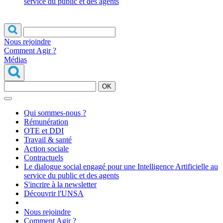
service du public et des agents
Nous rejoindre
Comment Agir ?
Médias
OK
Qui sommes-nous ?
Rémunération
OTE et DDI
Travail & santé
Action sociale
Contractuels
Le dialogue social engagé pour une Intelligence Artificielle au
service du public et des agents
S'incrire à la newsletter
Découvrir l'UNSA
Nous rejoindre
Comment Agir ?