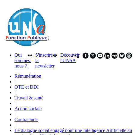
Qui
S'inscrire à
Découvrir
sommes-
la
l'UNSA
nous ?
newsletter
Rémunération
|
OTE et DDI
|
Travail & santé
|
Action sociale
|
Contractuels
|
Le dialogue social engagé pour une Intelligence Artificielle au