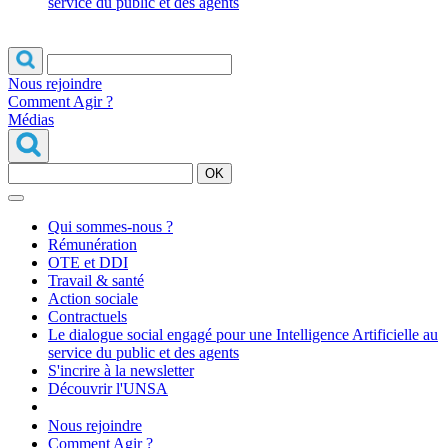
service du public et des agents
Nous rejoindre
Comment Agir ?
Médias
OK
Qui sommes-nous ?
Rémunération
OTE et DDI
Travail & santé
Action sociale
Contractuels
Le dialogue social engagé pour une Intelligence Artificielle au
service du public et des agents
S'incrire à la newsletter
Découvrir l'UNSA
Nous rejoindre
Comment Agir ?