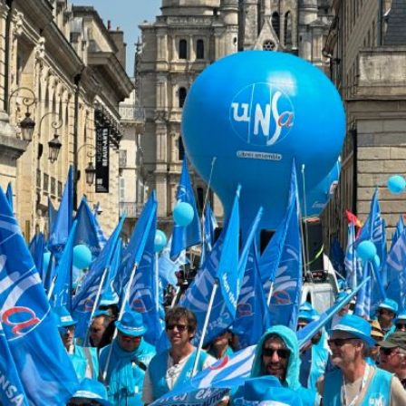
Qui
S'inscrire à
Découvrir
sommes-
la
l'UNSA
nous ?
newsletter
Rémunération
|
OTE et DDI
|
Travail & santé
|
Action sociale
|
Contractuels
|
Le dialogue social engagé pour une Intelligence Artificielle au