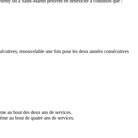
thélemy ou à Saint-Martin peuvent en bénéficier à condition que :
nsécutives, renouvelable une fois pour les deux années consécutives
xième au bout des deux ans de services.
ième au bout de quatre ans de services.