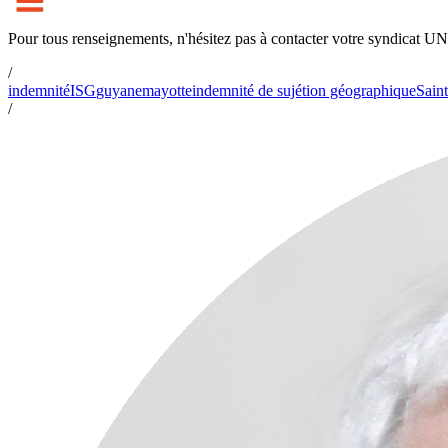
Pour tous renseignements, n'hésitez pas à contacter votre syndicat U
/
indemnité
ISG
guyane
mayotte
indemnité de sujétion géographique
Sain
/