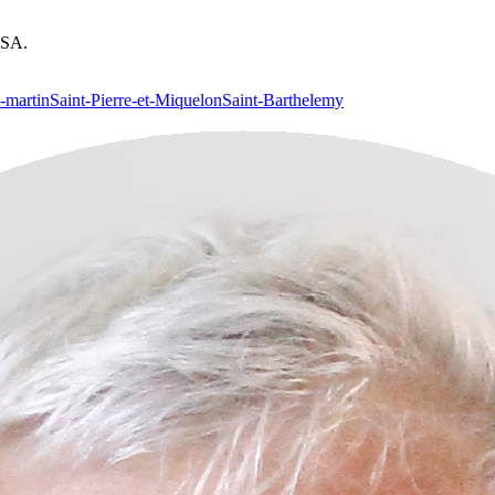
NSA.
t-martin
Saint-Pierre-et-Miquelon
Saint-Barthelemy