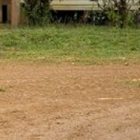
 Son bénéfice est accordé à partir de deux
lles modalités sont favorables aux agents.
rnés.