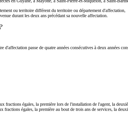
s, affectés en Guyane, à Mayotte, à Saint-Pierre-et-Miquelon, à Saint-Bar
ement ou territoire différent du territoire ou département d'affectation,
tervenue durant les deux ans précédant sa nouvelle affectation.
?
oire d'affectation passe de quatre années consécutives à deux années co
x fractions égales, la première lors de l'installation de l'agent, la deu
x fractions égales, la première au bout de trois ans de services, la deux