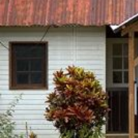
Nous rejoindre
Comment Agir ?
Médias
OK
Qui sommes-nous ?
Rémunération
OTE et DDI
Travail & santé
Action sociale
Contractuels
Le dialogue social engagé pour une Intelligence Artificielle au 
S'incrire à la newsletter
Découvrir l'UNSA
Nous rejoindre
Comment Agir ?
Médias
03 mai 2022 / Temps de lecture : 2 min /
Imprimer cet article