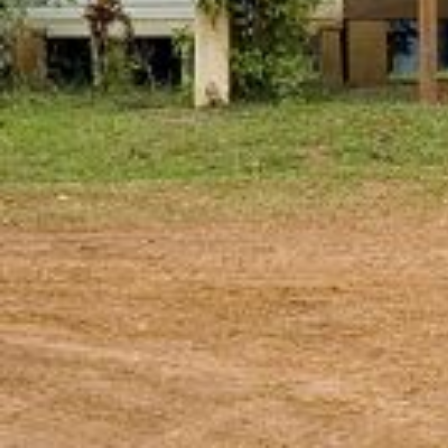
Indemnité de sujétion géograph
Les critères d'attribution de l'indemnité d
années consécutives et non plus quatre. L'
L'ISG a été créée en 2013 pour répondre aux conditions d'installation, d
De nouvelles dispositions, publiées le 22 avril 2022, entrent en vigueu
Qui est concerné?