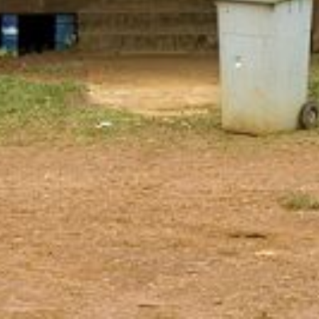
ique : des nouveautés
e sujétion géographique (ISG) sont modifiés.
UNSA Fonction Publique estime que ces nouve
e vie et de travail dans les deux départements et trois territoires conce
r de manière rétroactives à partir du 1er août 2021.