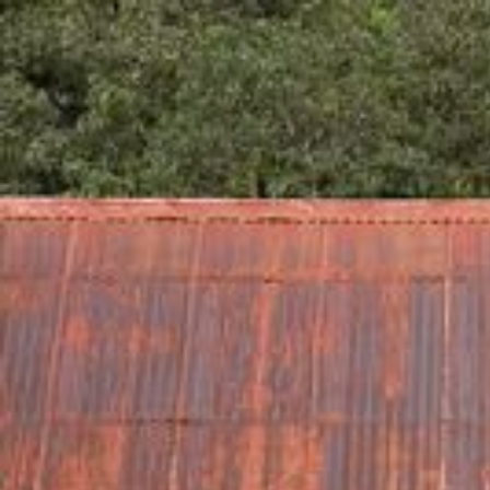
Qui sommes-nous ?
S'inscrire à la newsletter
Découvrir l'UN
Rémunération
|
OTE et DDI
|
Travail & santé
|
Action sociale
|
Contractuels
|
Le dialogue social engagé pour une Intelligence Artificielle au 