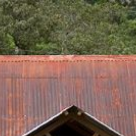
SA
service du public et des agents