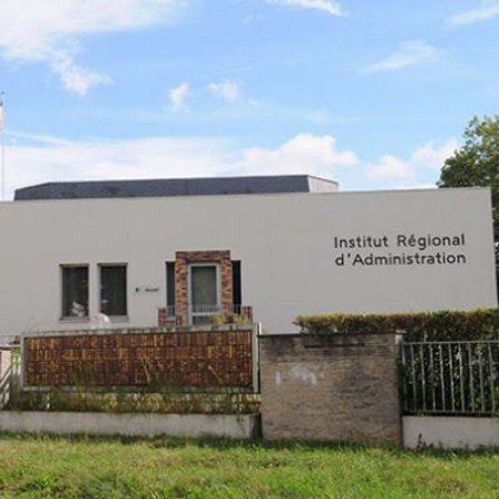
Qui
S'inscrire à
Découvrir
sommes-
la
l'UNSA
nous ?
newsletter
Rémunération
|
OTE et DDI
|
Travail & santé
|
Action sociale
|
Contractuels
|
Le dialogue social engagé pour une Intelligence Artificielle au