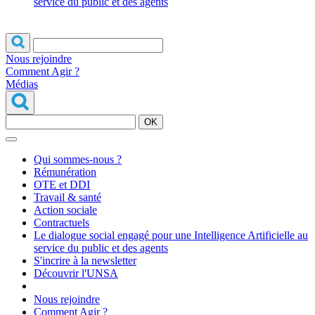
service du public et des agents
Nous rejoindre
Comment Agir ?
Médias
OK
Qui sommes-nous ?
Rémunération
OTE et DDI
Travail & santé
Action sociale
Contractuels
Le dialogue social engagé pour une Intelligence Artificielle au
service du public et des agents
S'incrire à la newsletter
Découvrir l'UNSA
Nous rejoindre
Comment Agir ?