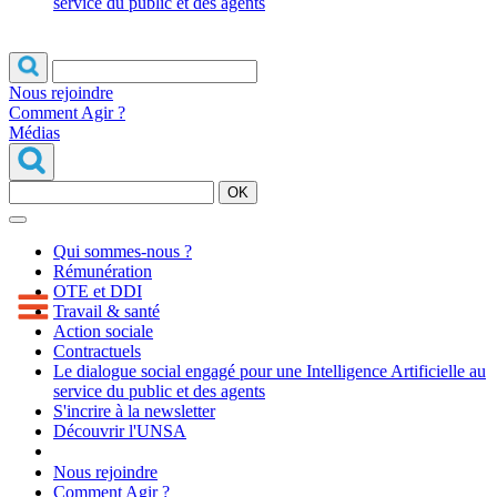
service du public et des agents
Nous rejoindre
Comment Agir ?
Médias
OK
Qui sommes-nous ?
Rémunération
OTE et DDI
Travail & santé
Action sociale
Contractuels
Le dialogue social engagé pour une Intelligence Artificielle au
service du public et des agents
S'incrire à la newsletter
Découvrir l'UNSA
Nous rejoindre
Comment Agir ?