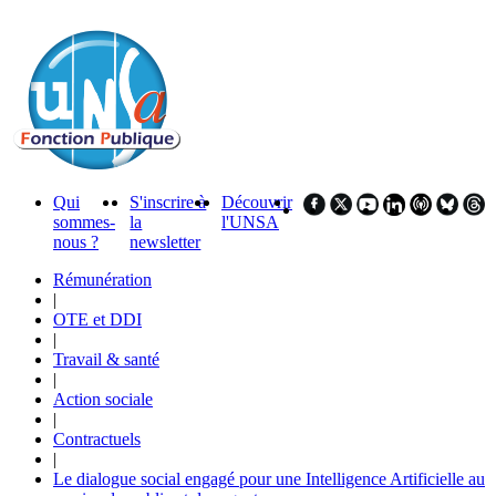
Qui
S'inscrire à
Découvrir
sommes-
la
l'UNSA
nous ?
newsletter
Rémunération
|
OTE et DDI
|
Travail & santé
|
Action sociale
|
Contractuels
|
Le dialogue social engagé pour une Intelligence Artificielle au