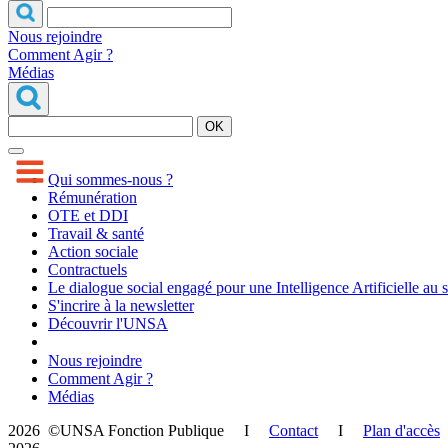
Nous rejoindre
Comment Agir ?
Médias
OK
Qui sommes-nous ?
Rémunération
OTE et DDI
Travail & santé
Action sociale
Contractuels
Le dialogue social engagé pour une Intelligence Artificielle au 
S'incrire à la newsletter
Découvrir l'UNSA
Nous rejoindre
Comment Agir ?
Médias
2026 ©UNSA Fonction Publique I
Contact
I
Plan d'accès