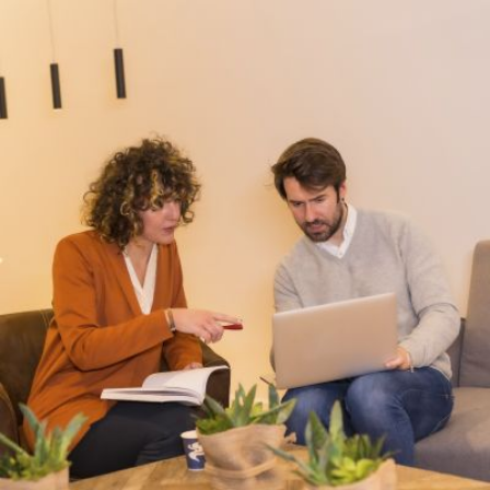
Qui
S'inscrire à
Découvrir
sommes-
la
l'UNSA
nous ?
newsletter
Rémunération
|
OTE et DDI
|
Travail & santé
|
Action sociale
|
Contractuels
|
Le dialogue social engagé pour une Intelligence Artificielle au