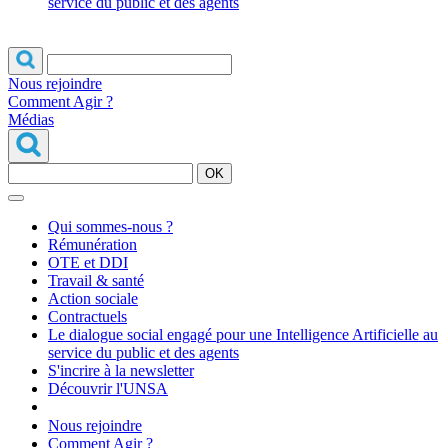
service du public et des agents
Nous rejoindre
Comment Agir ?
Médias
OK
Qui sommes-nous ?
Rémunération
OTE et DDI
Travail & santé
Action sociale
Contractuels
Le dialogue social engagé pour une Intelligence Artificielle au
service du public et des agents
S'incrire à la newsletter
Découvrir l'UNSA
Nous rejoindre
Comment Agir ?