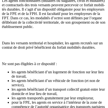
Les agents fonc­tion­nai­res (titu­lai­res ou sta­giai­res, civils et mili­tai­res)
et contrac­tuels des trois ver­sants peu­vent per­ce­voir ce for­fait mobi­li­
tés dura­bles. Il s’agit d’un dis­po­si­tif obli­ga­toire pour les employeurs
de la FPE et de la FPH. Il est faculta­tif pour les employeurs de la
FPT. Dans ce cas, les moda­li­tés d’octroi sont défi­nies par l’organe
déli­bé­rant de la col­lec­ti­vité ter­ri­to­riale, de son grou­pe­ment ou de son
établissement public.
Dans les versants territorial et hospitalier, les agents recrutés sur un
contrat de droit privé bénéficient du forfait mobilités durables.
Ne sont pas éligibles à ce dis­po­si­tif :
les agents bénéficiant d’un logement de fonction sur leur lieu
de travail,
les agents bénéficiant d’un véhicule de fonction (et non de
service),
les agents bénéficiant d’un transport collectif gratuit entre leur
domicile et leur lieu de travail,
les agents transportés gratuitement par leur employeur,
pour la FPE, les agents en service à l’intérieur de la zone de
compétence de l’autorité organisatrice des transports parisiens