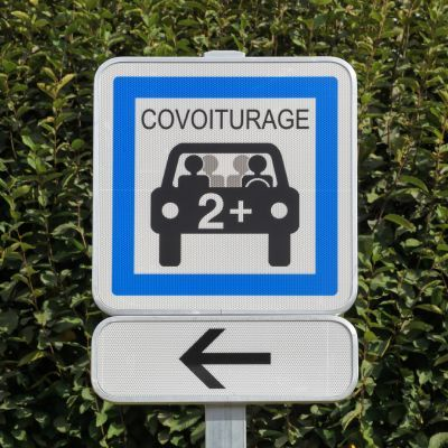
Qui
S'inscrire à
Découvrir
sommes-
la
l'UNSA
nous ?
newsletter
Rémunération
|
OTE et DDI
|
Travail & santé
|
Action sociale
|
Contractuels
|
Le dialogue social engagé pour une Intelligence Artificielle au