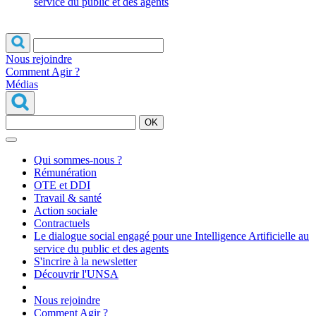
service du public et des agents
Nous rejoindre
Comment Agir ?
Médias
OK
Qui sommes-nous ?
Rémunération
OTE et DDI
Travail & santé
Action sociale
Contractuels
Le dialogue social engagé pour une Intelligence Artificielle au
service du public et des agents
S'incrire à la newsletter
Découvrir l'UNSA
Nous rejoindre
Comment Agir ?