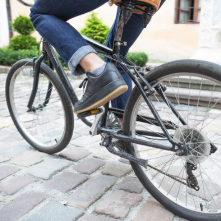
Qui
S'inscrire à
Découvrir
sommes-
la
l'UNSA
nous ?
newsletter
Rémunération
|
OTE et DDI
|
Travail & santé
|
Action sociale
|
Contractuels
|
Le dialogue social engagé pour une Intelligence Artificielle au