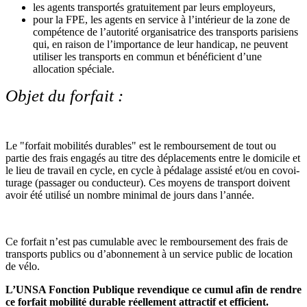
les agents transportés gratuitement par leurs employeurs,
pour la FPE, les agents en service à l’intérieur de la zone de
compétence de l’autorité organisatrice des transports parisiens
qui, en raison de l’importance de leur handicap, ne peuvent
utiliser les transports en commun et bénéficient d’une
allocation spéciale.
Objet du forfait :
Le "for­fait mobi­li­tés dura­bles" est le rem­bour­se­ment de tout ou
partie des frais enga­gés au titre des dépla­ce­ments entre le domi­cile et
le lieu de tra­vail en cycle, en cycle à péda­lage assisté et/ou en covoi­
tu­rage (pas­sa­ger ou conduc­teur). Ces moyens de trans­port doi­vent
avoir été uti­lisé un nombre mini­mal de jours dans l’année.
Ce for­fait n’est pas cumu­la­ble avec le rem­bour­se­ment des frais de
trans­ports publics ou d’abon­ne­ment à un ser­vice public de loca­tion
de vélo.
L’UNSA Fonction Publique reven­di­que ce cumul afin de rendre
ce for­fait mobi­lité dura­ble réel­le­ment attrac­tif et effi­cient.