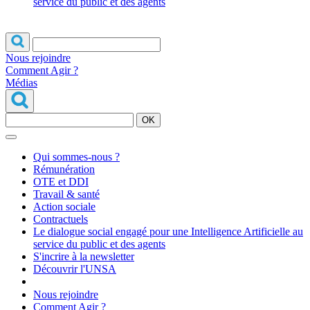
service du public et des agents
Nous rejoindre
Comment Agir ?
Médias
OK
Qui sommes-nous ?
Rémunération
OTE et DDI
Travail & santé
Action sociale
Contractuels
Le dialogue social engagé pour une Intelligence Artificielle au
service du public et des agents
S'incrire à la newsletter
Découvrir l'UNSA
Nous rejoindre
Comment Agir ?