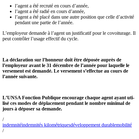
l’agent a été recruté en cours d’année,
l’agent a été radié en cours d’année,
l’agent a été placé dans une autre position que celle d’activité
pendant une partie de l’année.
L’employeur demande à l’agent un jus­ti­fi­ca­tif pour le covoi­tu­rage. Il
peut contrô­ler l’usage effec­tif du cycle.
La décla­ra­tion sur l’hon­neur doit être dépo­sée auprès de
l’employeur avant le 31 décem­bre de l’année pour laquelle le
ver­se­ment est demandé. Le ver­se­ment s’effec­tue au cours de
l’année sui­vante.
L’UNSA Fonction Publique encou­rage chaque agent ayant uti­
lisé ces modes de dépla­ce­ment pen­dant le nombre mini­mal de
jours à dépo­ser sa demande.
/
indemnité
indemnités kilométriques
développement durable
mobilité
/