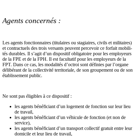
Agents concernés :
Les agents fonc­tion­nai­res (titu­lai­res ou sta­giai­res, civils et mili­tai­res)
et contrac­tuels des trois ver­sants peu­vent per­ce­voir ce for­fait mobi­li­
tés dura­bles. Il s’agit d’un dis­po­si­tif obli­ga­toire pour les employeurs
de la FPE et de la FPH. Il est faculta­tif pour les employeurs de la
FPT. Dans ce cas, les moda­li­tés d’octroi sont défi­nies par l’organe
déli­bé­rant de la col­lec­ti­vité ter­ri­to­riale, de son grou­pe­ment ou de son
établissement public.
Ne sont pas éligibles à ce dis­po­si­tif :
les agents bénéficiant d’un logement de fonction sur leur lieu
de travail,
les agents bénéficiant d’un véhicule de fonction (et non de
service),
les agents bénéficiant d’un transport collectif gratuit entre leur
domicile et leur lieu de travail,