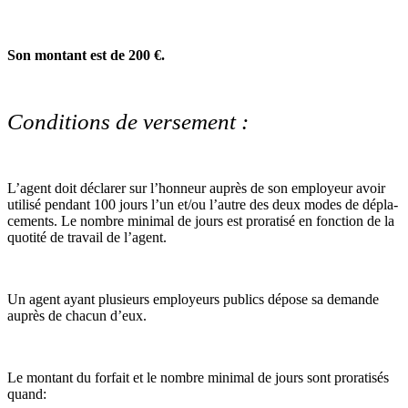
Son mon­tant est de 200 €.
Conditions de versement :
L’agent doit décla­rer sur l’hon­neur auprès de son employeur avoir
uti­lisé pen­dant 100 jours l’un et/ou l’autre des deux modes de dépla­
ce­ments. Le nombre mini­mal de jours est pro­ra­tisé en fonc­tion de la
quo­tité de tra­vail de l’agent.
Un agent ayant plu­sieurs employeurs publics dépose sa demande
auprès de chacun d’eux.
Le mon­tant du for­fait et le nombre mini­mal de jours sont pro­ra­ti­sés
quand: