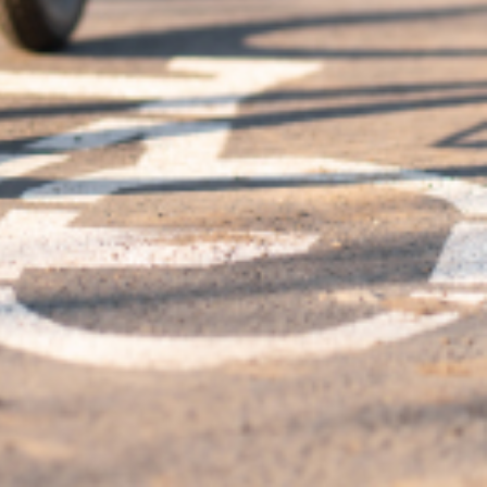
Fonction Publique. Les agents éligibles pour
ue vous détaille les principales
t ter­ri­to­riale sont du 9 décem­bre 2020. La date d’appli­ca­tion est
ux agents concer­nés pour pren­dre connais­sance de ce dis­po­si­tif.
 dura­bles. Il s’agit d’un dis­po­si­tif obli­ga­toire pour les employeurs de la
ol­lec­ti­vité ter­ri­to­riale, de son grou­pe­ment ou de son établissement