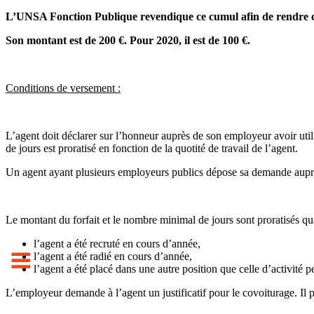
L’UNSA Fonction Publique reven­di­que ce cumul afin de rendre ce for­f
Son mon­tant est de 200 €. Pour 2020, il est de 100 €.
Conditions de versement :
L’agent doit décla­rer sur l’hon­neur auprès de son employeur avoir uti
de jours est pro­ra­tisé en fonc­tion de la quo­tité de tra­vail de l’agent.
Un agent ayant plu­sieurs employeurs publics dépose sa demande aup
Le mon­tant du for­fait et le nombre mini­mal de jours sont pro­ra­ti­sés q
l’agent a été recruté en cours d’année,
l’agent a été radié en cours d’année,
l’agent a été placé dans une autre position que celle d’activité 
L’employeur demande à l’agent un jus­ti­fi­ca­tif pour le covoi­tu­rage. Il p