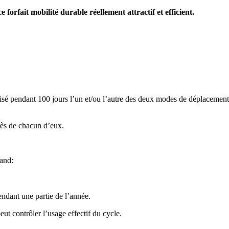
ait mobi­lité dura­ble réel­le­ment attrac­tif et effi­cient.
­lisé pen­dant 100 jours l’un et/ou l’autre des deux modes de dépla­ce­me
rès de chacun d’eux.
uand:
pendant une partie de l’année.
eut contrô­ler l’usage effec­tif du cycle.