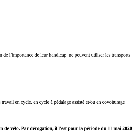
on de l’importance de leur handicap, ne peuvent utiliser les transports
e tra­vail en cycle, en cycle à péda­lage assisté et/ou en covoi­tu­rage
on de vélo. Par déro­ga­tion, il l’est pour la période du 11 mai 2020