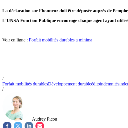
La décla­ra­tion sur l’hon­neur doit être dépo­sée auprès de l’emplo
L’UNSA Fonction Publique encou­rage chaque agent ayant uti­lisé 
Voir en ligne :
Forfait mobilités durables a minima
/
Forfait mobilités durables
Développement durable
édito
indemnités
inde
/
Audrey Picou