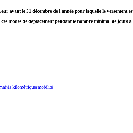
yeur avant le 31 décem­bre de l’année pour laquelle le ver­se­ment es
ces modes de dépla­ce­ment pen­dant le nombre mini­mal de jours à
mnités kilométriques
mobilité