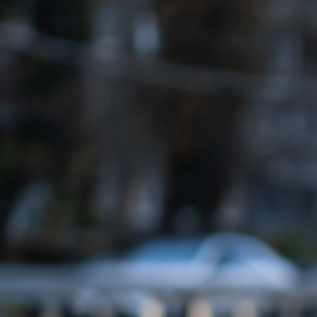
Qui sommes-nous ?
S'inscrire à la newsletter
Découvrir l'UN
Rémunération
|
OTE et DDI
|
Travail & santé
|
Action sociale
|
Contractuels
|
Le dialogue social engagé pour une Intelligence Artificielle au 