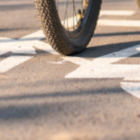
demander avant le 31 décembre
ant accessible dans les trois versants de la 
e 31 décembre 2020. L’UNSA Fonction Publiq
ion Publique est du 9 mai 2020, ceux concer­nant les ver­sants hos­pi­ta­lier e
­tion tar­dive pour les deux der­niers ver­sants. Peu de temps est laissé a
) et contrac­tuels des trois ver­sants peu­vent per­ce­voir ce for­fait mobi­li­tés
cas, les moda­li­tés d’octroi sont défi­nies par l’organe déli­bé­rant de la c