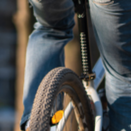
SA
service du public et des agents