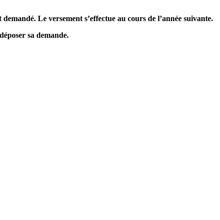
t demandé. Le ver­se­ment s’effec­tue au cours de l’année sui­vante.
 dépo­ser sa demande.