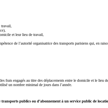
travail,
ce),
omicile et leur lieu de travail,
mpétence de l’autorité organisatrice des transports parisiens qui, en rais
 des frais enga­gés au titre des dépla­ce­ments entre le domi­cile et le lieu d
uti­lisé un nombre mini­mal de jours dans l’année.
e trans­ports publics ou d’abon­ne­ment à un ser­vice public de loca­ti