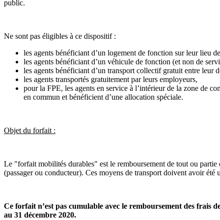
public.
Ne sont pas éligibles à ce dis­po­si­tif :
les agents bénéficiant d’un logement de fonction sur leur lieu de 
les agents bénéficiant d’un véhicule de fonction (et non de servi
les agents bénéficiant d’un transport collectif gratuit entre leur d
les agents transportés gratuitement par leurs employeurs,
pour la FPE, les agents en service à l’intérieur de la zone de co
en commun et bénéficient d’une allocation spéciale.
Objet du forfait :
Le "for­fait mobi­li­tés dura­bles" est le rem­bour­se­ment de tout ou partie
(pas­sa­ger ou conduc­teur). Ces moyens de trans­port doi­vent avoir été 
Ce for­fait n’est pas cumu­la­ble avec le rem­bour­se­ment des frais d
au 31 décem­bre 2020.