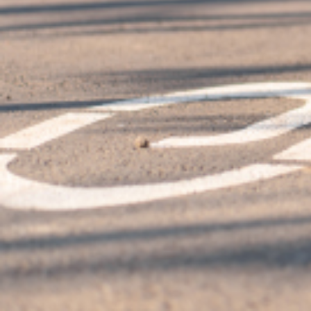
Forfait mobilités durables : à 
Le "forfait mobilités durables" est mainten
2020 doivent déposer leur demande avant l
dispositions.
Le décret "for­fait mobi­li­tés dura­bles" pour le ver­sant État de la Fonct
rétroac­tive au 11 mai 2020. L’UNSA Fonction Publique regrette cette paru
Agents concernés :
Les agents fonc­tion­nai­res (titu­lai­res ou sta­giai­res, civils et mili­tai­res
FPE et de la FPH. Il est faculta­tif pour les employeurs de la FPT. Dans ce 