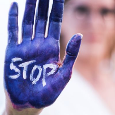
Qui
S'inscrire à
Découvrir
sommes-
la
l'UNSA
nous ?
newsletter
Rémunération
|
OTE et DDI
|
Travail & santé
|
Action sociale
|
Contractuels
|
Le dialogue social engagé pour une Intelligence Artificielle au