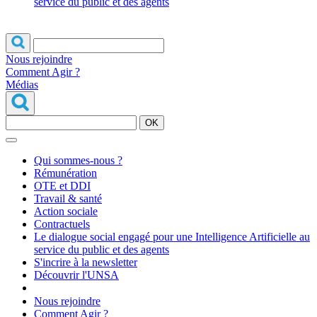
service du public et des agents
Nous rejoindre
Comment Agir ?
Médias
OK
Qui sommes-nous ?
Rémunération
OTE et DDI
Travail & santé
Action sociale
Contractuels
Le dialogue social engagé pour une Intelligence Artificielle au
service du public et des agents
S'incrire à la newsletter
Découvrir l'UNSA
Nous rejoindre
Comment Agir ?