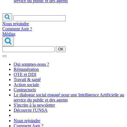
service du public et des agents
Nous rejoindre
Comment Agir ?
Médias
OK
Qui sommes-nous ?
Rémunération
OTE et DDI
Travail & santé
Action sociale
Contractuels
Le dialogue social engagé pour une Intelligence Artificielle au
service du public et des agents
S'incrire à la newsletter
Découvrir l'UNSA
Nous rejoindre
Comment Agir ?