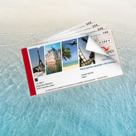
Qui
S'inscrire à
Découvrir
sommes-
la
l'UNSA
nous ?
newsletter
Rémunération
|
OTE et DDI
|
Travail & santé
|
Action sociale
|
Contractuels
|
Le dialogue social engagé pour une Intelligence Artificielle au