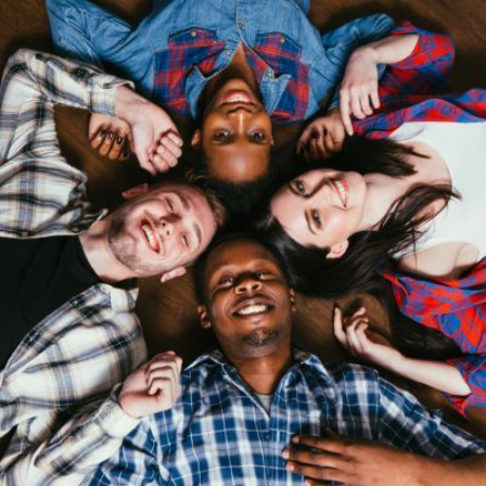
Qui
S'inscrire à
Découvrir
sommes-
la
l'UNSA
nous ?
newsletter
Rémunération
|
OTE et DDI
|
Travail & santé
|
Action sociale
|
Contractuels
|
Le dialogue social engagé pour une Intelligence Artificielle au