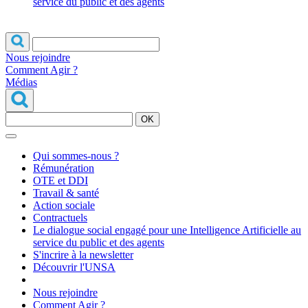
service du public et des agents
Nous rejoindre
Comment Agir ?
Médias
OK
Qui sommes-nous ?
Rémunération
OTE et DDI
Travail & santé
Action sociale
Contractuels
Le dialogue social engagé pour une Intelligence Artificielle au
service du public et des agents
S'incrire à la newsletter
Découvrir l'UNSA
Nous rejoindre
Comment Agir ?