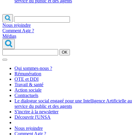
service du public et des agents
Nous rejoindre
Comment Agir ?
Médias
OK
Qui sommes-nous ?
Rémunération
OTE et DDI
Travail & santé
Action sociale
Contractuels
Le dialogue social engagé pour une Intelligence Artificielle au
service du public et des agents
S'incrire à la newsletter
Découvrir l'UNSA
Nous rejoindre
Comment Agir ?