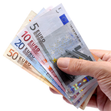
Qui
S'inscrire à
Découvrir
sommes-
la
l'UNSA
nous ?
newsletter
Rémunération
|
OTE et DDI
|
Travail & santé
|
Action sociale
|
Contractuels
|
Le dialogue social engagé pour une Intelligence Artificielle au