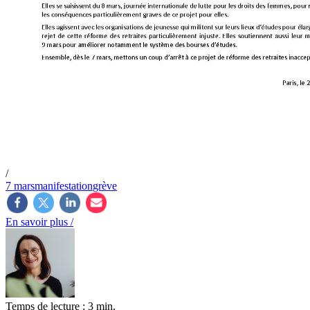
/
7 mars
manifestation
grève
En savoir plus /
Temps de lecture : 3 min.