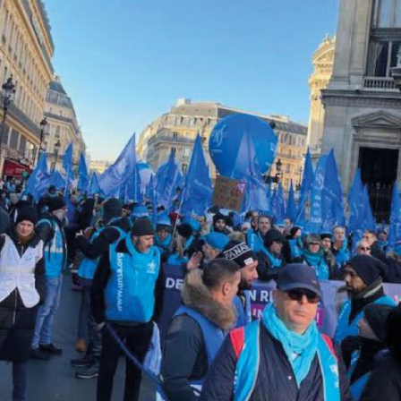
Qui
S'inscrire à
Découvrir
sommes-
la
l'UNSA
nous ?
newsletter
Rémunération
|
OTE et DDI
|
Travail & santé
|
Action sociale
|
Contractuels
|
Le dialogue social engagé pour une Intelligence Artificielle au