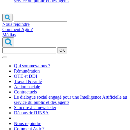
service du public et des agents
Nous rejoindre
Comment Agir ?
Médias
OK
Qui sommes-nous ?
Rémunération
OTE et DDI
Travail & santé
Action sociale
Contractuels
Le dialogue social engagé pour une Intelligence Artificielle au
service du public et des agents
S'incrire à la newsletter
Découvrir l'UNSA
Nous rejoindre
Comment Agir ?