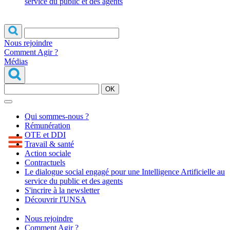
service du public et des agents
Nous rejoindre
Comment Agir ?
Médias
OK
Qui sommes-nous ?
Rémunération
OTE et DDI
Travail & santé
Action sociale
Contractuels
Le dialogue social engagé pour une Intelligence Artificielle au
service du public et des agents
S'incrire à la newsletter
Découvrir l'UNSA
Nous rejoindre
Comment Agir ?