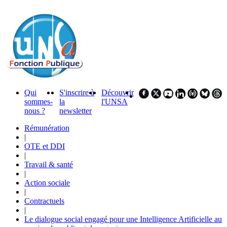
Qui
S'inscrire à
Découvrir
sommes-
la
l'UNSA
nous ?
newsletter
Rémunération
|
OTE et DDI
|
Travail & santé
|
Action sociale
|
Contractuels
|
Le dialogue social engagé pour une Intelligence Artificielle au