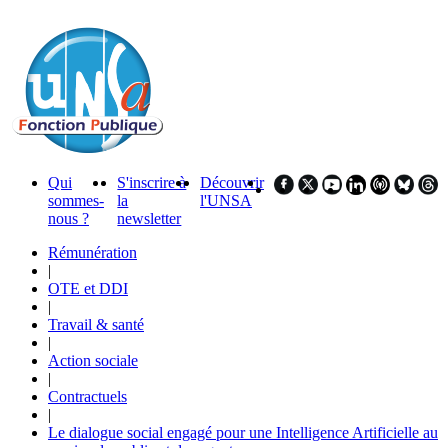
Qui
S'inscrire à
Découvrir
sommes-
la
l'UNSA
nous ?
newsletter
Rémunération
|
OTE et DDI
|
Travail & santé
|
Action sociale
|
Contractuels
|
Le dialogue social engagé pour une Intelligence Artificielle au