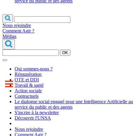
service du public et des agents
Nous rejoindre
Comment Agir ?
Médias
OK
Qui sommes-nous ?
Rémunération
OTE et DDI
Travail & santé
Action sociale
Contractuels
Le dialogue social engagé pour une Intelligence Artificielle au
service du public et des agents
S'incrire à la newsletter
Découvrir l'UNSA
Nous rejoindre
Comment Agir ?